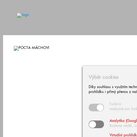
Výběr cookies
Díky souhlasu s využitím tech
prohlídku i přímý přenos z na
Funkční
nezbytné pro fun
Analytika (Googl
Budeme vědět, c
Virtuální prohlíd