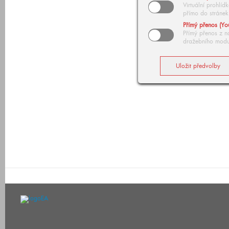
Virtuální prohlí
přímo do stránek
Přímý přenos (Yo
Přímý přenos z n
dražebního modu