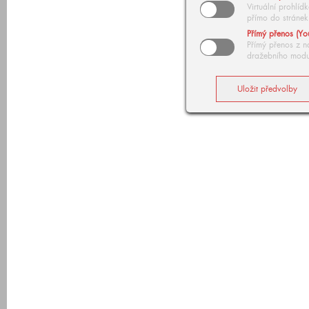
Virtuální prohlí
přímo do stránek
Přímý přenos (Yo
Přímý přenos z n
dražebního modu