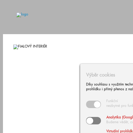
Výběr cookies
Díky souhlasu s využitím tech
prohlídku i přímý přenos z na
Funkční
nezbytné pro fun
Analytika (Googl
Budeme vědět, c
Virtuální prohlíd