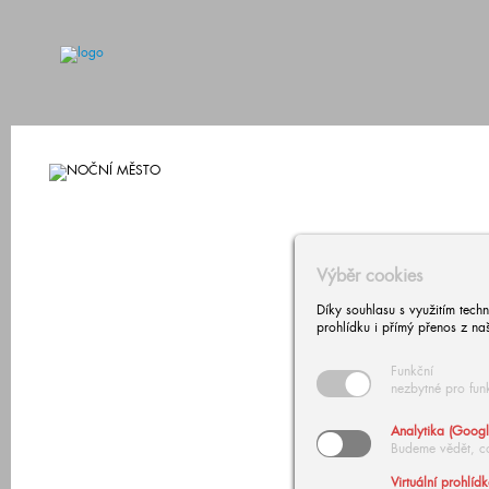
Výběr cookies
Díky souhlasu s využitím tech
prohlídku i přímý přenos z na
Funkční
nezbytné pro fun
Analytika (Googl
Budeme vědět, c
Virtuální prohlíd