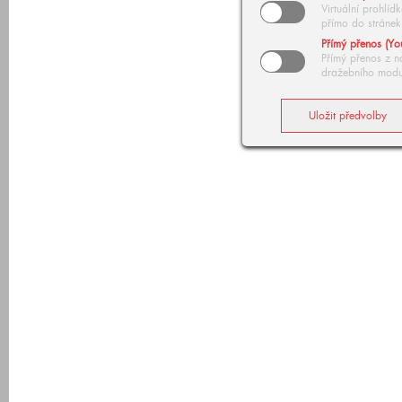
Virtuální prohlí
přímo do stránek
Přímý přenos (Yo
Přímý přenos z n
dražebního modu