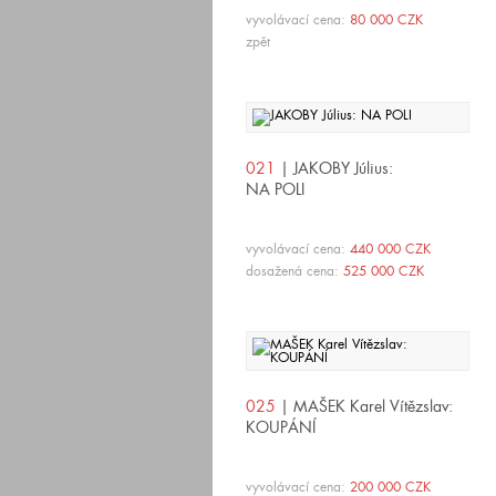
vyvolávací cena:
80 000 CZK
zpět
021
| JAKOBY Július:
NA POLI
vyvolávací cena:
440 000 CZK
dosažená cena:
525 000 CZK
025
| MAŠEK Karel Vítězslav:
KOUPÁNÍ
vyvolávací cena:
200 000 CZK