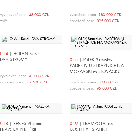
vyvolávací cena:
48 000 CZK
vyvolávací cena:
180 000 CZK
zpět
dosažená cena:
395 000 CZK
014
| HOLAN Karel:
DVA STROMY
015
| LOLEK Stanislav:
RADĚJOV U STRÁŽNICE NA
MORAVSKÉM SLOVÁCKU
vyvolávací cena:
42 000 CZK
dosažená cena:
52 500 CZK
vyvolávací cena:
80 000 CZK
dosažená cena:
95 000 CZK
018
| BENEŠ Vincenc:
019
| TRAMPOTA Jan:
PRAŽSKÁ PERIFÉRIE
KOSTEL VE SLATINĚ