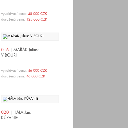
vyvolávací cena:
48 000 CZK
dosažená cena:
125 000 CZK
016
| MAŘÁK Julius:
V BOUŘI
vyvolávací cena:
46 000 CZK
dosažená cena:
46 000 CZK
020
| HÁLA Ján:
KÚPANIE