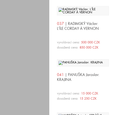
037
| RADIMSKÝ Václav:
L´ÎLE CORDAY À VERNON
vyvolávací cena:
500 000 CZK
dosažená cena:
850 000 CZK
041
| PANUŠKA Jaroslav:
KRAJINA
vyvolávací cena:
15 000 CZK
dosažená cena:
15 250 CZK