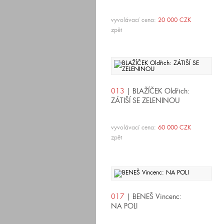
vyvolávací cena:
20 000 CZK
zpět
013
| BLAŽÍČEK Oldřich:
ZÁTIŠÍ SE ZELENINOU
vyvolávací cena:
60 000 CZK
zpět
017
| BENEŠ Vincenc:
NA POLI