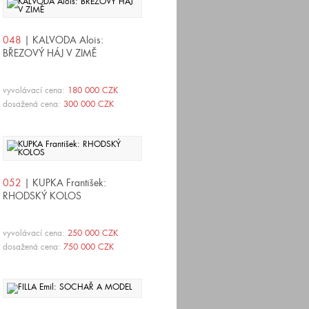
048
| KALVODA Alois:
BŘEZOVÝ HÁJ V ZIMĚ
vyvolávací cena:
180 000 CZK
dosažená cena:
300 000 CZK
052
| KUPKA František:
RHODSKÝ KOLOS
vyvolávací cena:
250 000 CZK
dosažená cena:
750 000 CZK