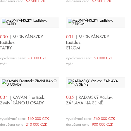
dosažená cena:
52 500 CZK
dosažená cena:
62 500 CZK
030
| MEDNYÁNSZKY
031
| MEDNYÁNSZKY
Ladislav:
Ladislav:
TATRY
STROM
vyvolávací cena:
70 000 CZK
vyvolávací cena:
50 000 CZK
zpět
zpět
034
| KAVÁN František:
035
| RADIMSKÝ Václav:
ZIMNÍ RÁNO U OSADY
ZÁPLAVA NA SEINĚ
vyvolávací cena:
160 000 CZK
vyvolávací cena:
560 000 CZK
dosažená cena:
210 000 CZK
dosažená cena:
900 000 CZK