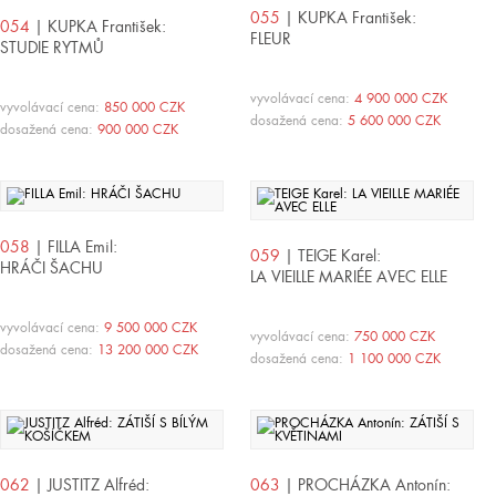
055
| KUPKA František:
054
| KUPKA František:
FLEUR
STUDIE RYTMŮ
vyvolávací cena:
4 900 000 CZK
vyvolávací cena:
850 000 CZK
dosažená cena:
5 600 000 CZK
dosažená cena:
900 000 CZK
058
| FILLA Emil:
059
| TEIGE Karel:
HRÁČI ŠACHU
LA VIEILLE MARIÉE AVEC ELLE
vyvolávací cena:
9 500 000 CZK
vyvolávací cena:
750 000 CZK
dosažená cena:
13 200 000 CZK
dosažená cena:
1 100 000 CZK
062
| JUSTITZ Alfréd:
063
| PROCHÁZKA Antonín: