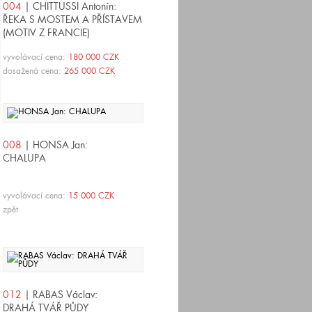
004
| CHITTUSSI Antonín:
ŘEKA S MOSTEM A PŘÍSTAVEM
(MOTIV Z FRANCIE)
vyvolávací cena:
180 000 CZK
dosažená cena:
265 000 CZK
008
| HONSA Jan:
CHALUPA
vyvolávací cena:
15 000 CZK
zpět
012
| RABAS Václav:
DRAHÁ TVÁŘ PŮDY