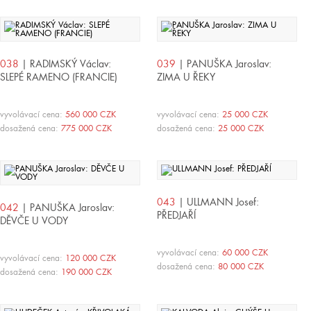
038
| RADIMSKÝ Václav:
039
| PANUŠKA Jaroslav:
SLEPÉ RAMENO (FRANCIE)
ZIMA U ŘEKY
vyvolávací cena:
560 000 CZK
vyvolávací cena:
25 000 CZK
dosažená cena:
775 000 CZK
dosažená cena:
25 000 CZK
043
| ULLMANN Josef:
042
| PANUŠKA Jaroslav:
PŘEDJAŘÍ
DĚVČE U VODY
vyvolávací cena:
60 000 CZK
vyvolávací cena:
120 000 CZK
dosažená cena:
80 000 CZK
dosažená cena:
190 000 CZK