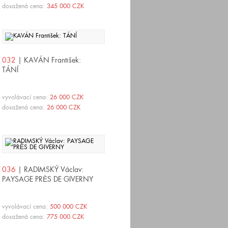
dosažená cena:
345 000 CZK
032
| KAVÁN František:
TÁNÍ
vyvolávací cena:
26 000 CZK
dosažená cena:
26 000 CZK
036
| RADIMSKÝ Václav:
PAYSAGE PRÈS DE GIVERNY
vyvolávací cena:
500 000 CZK
dosažená cena:
775 000 CZK