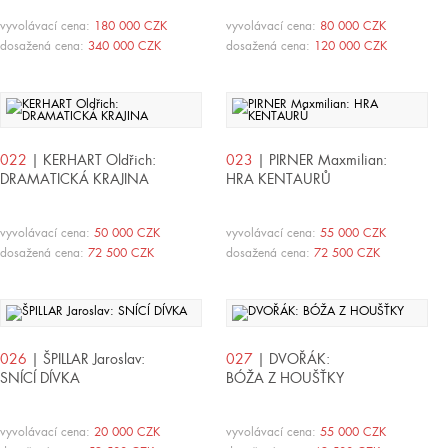
vyvolávací cena:
180 000 CZK
vyvolávací cena:
80 000 CZK
dosažená cena:
340 000 CZK
dosažená cena:
120 000 CZK
022
| KERHART Oldřich:
023
| PIRNER Maxmilian:
DRAMATICKÁ KRAJINA
HRA KENTAURŮ
vyvolávací cena:
50 000 CZK
vyvolávací cena:
55 000 CZK
dosažená cena:
72 500 CZK
dosažená cena:
72 500 CZK
026
| ŠPILLAR Jaroslav:
027
| DVOŘÁK:
SNÍCÍ DÍVKA
BÓŽA Z HOUŠŤKY
vyvolávací cena:
20 000 CZK
vyvolávací cena:
55 000 CZK