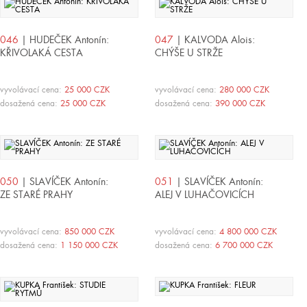
046
| HUDEČEK Antonín:
047
| KALVODA Alois:
KŘIVOLAKÁ CESTA
CHÝŠE U STRŽE
vyvolávací cena:
25 000 CZK
vyvolávací cena:
280 000 CZK
dosažená cena:
25 000 CZK
dosažená cena:
390 000 CZK
050
| SLAVÍČEK Antonín:
051
| SLAVÍČEK Antonín:
ZE STARÉ PRAHY
ALEJ V LUHAČOVICÍCH
vyvolávací cena:
850 000 CZK
vyvolávací cena:
4 800 000 CZK
dosažená cena:
1 150 000 CZK
dosažená cena:
6 700 000 CZK