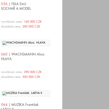
056
| FILLA Emil:
SOCHAŘ A MODEL
vyvolávací cena:
160 000 CZK
dosažená cena:
200 000 CZK
060
| WACHSMANN Alois:
HLAVA
vyvolávací cena:
390 000 CZK
dosažená cena:
550 000 CZK
064
| MUZIKA František: