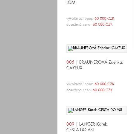
LOM
vyvolávací cena:
60 000 CZK
dosažená cena:
60 000 CZK
005
| BRAUNEROVÁ Zdenka:
CAYEUX
vyvolávací cena:
60 000 CZK
dosažená cena:
60 000 CZK
009
| LANGER Karel:
CESTA DO VSI