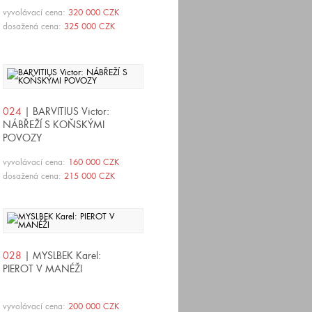
vyvolávací cena:
320 000 CZK
dosažená cena:
325 000 CZK
024
| BARVITIUS Victor:
NÁBŘEŽÍ S KOŇSKÝMI
POVOZY
vyvolávací cena:
160 000 CZK
dosažená cena:
215 000 CZK
028
| MYSLBEK Karel:
PIEROT V MANÉŽI
vyvolávací cena:
200 000 CZK