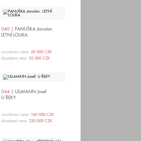
040
| PANUŠKA Jaroslav:
LETNÍ LOUKA
vyvolávací cena:
20 000 CZK
dosažená cena:
32 000 CZK
044
| ULLMANN Josef:
U ŘEKY
vyvolávací cena:
160 000 CZK
dosažená cena:
220 000 CZK