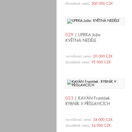
dosažená cena:
300 000 CZK
029
| UPRKA Joža:
KVĚTNÁ NEDĚLE
vyvolávací cena:
20 000 CZK
dosažená cena:
95 000 CZK
033
| KAVÁN František:
RYBNÍK V PŘÍSLAVICÍCH
vyvolávací cena:
34 000 CZK
dosažená cena:
34 000 CZK