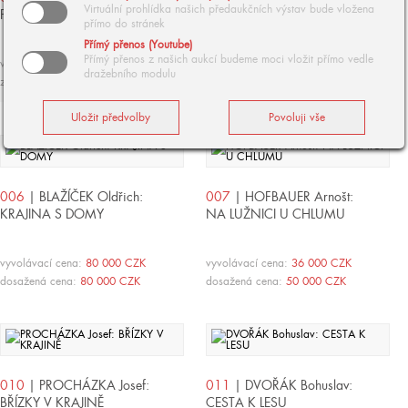
Virtuální prohlídka našich předaukčních výstav bude vložena
PINIOVÝ HÁJ
NUDVOJOVICE U TURNOVA
přímo do stránek
Přímý přenos (Youtube)
Přímý přenos z našich aukcí budeme moci vložit přímo vedle
vyvolávací cena:
90 000 CZK
vyvolávací cena:
900 000 CZK
dražebního modulu
zpět
dosažená cena:
1 100 000 CZK
006
| BLAŽÍČEK Oldřich:
007
| HOFBAUER Arnošt:
KRAJINA S DOMY
NA LUŽNICI U CHLUMU
vyvolávací cena:
80 000 CZK
vyvolávací cena:
36 000 CZK
dosažená cena:
80 000 CZK
dosažená cena:
50 000 CZK
010
| PROCHÁZKA Josef:
011
| DVOŘÁK Bohuslav:
BŘÍZKY V KRAJINĚ
CESTA K LESU