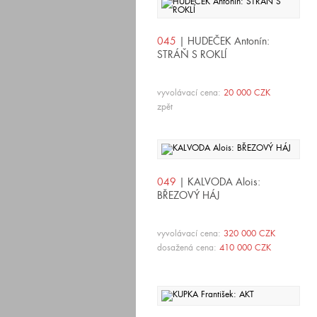
045
| HUDEČEK Antonín:
STRÁŇ S ROKLÍ
vyvolávací cena:
20 000 CZK
zpět
049
| KALVODA Alois:
BŘEZOVÝ HÁJ
vyvolávací cena:
320 000 CZK
dosažená cena:
410 000 CZK