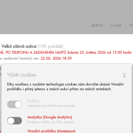
AUKCE
O NÁS
V
Velká sálová aukce
(190 položek)
, PO TELEFONU A ZADÁVÁNÍM LIMITŮ Sobota 23. května 2026 od 13.00 hodin
c zadávání limitních cen:
22.05. 2026 18:59
AŽIT PO TELEFONU NEBO ZADAT PEVNOU LIMITNÍ CENU
Výběr cookies
X
TARÍNU ZÁRUBOVOU, +420 602 293 023,
aukce@europeanarts.cz
Díky souhlasu s využitím technologie cookies nám dovolíte ukázat Virtuální
prohlídku i přímý přenos z našich aukcí přímo na našich stránkách.
Funkční
nezbytné pro funkčnost stránek
Analytika (Google Analytics)
Budeme vědět, co Vás zajímá
Virtuální prohlídka (Matterport)
002
| NOWOPACKÝ Jan:
003
| BUBÁK Alois: