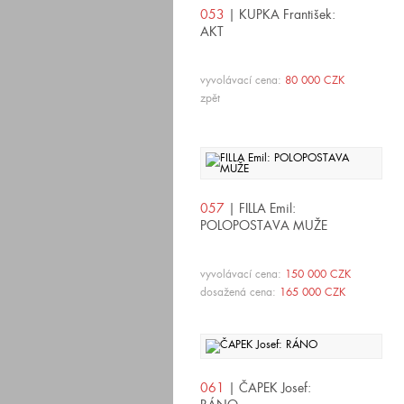
053
| KUPKA František:
AKT
vyvolávací cena:
80 000 CZK
zpět
057
| FILLA Emil:
POLOPOSTAVA MUŽE
vyvolávací cena:
150 000 CZK
dosažená cena:
165 000 CZK
061
| ČAPEK Josef: