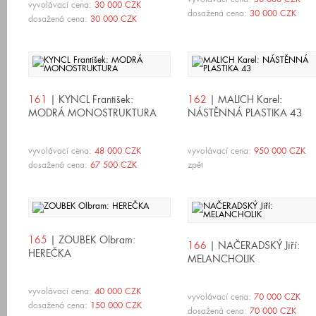
vyvolávací cena:
30 000 CZK
dosažená cena:
30 000 CZK
dosažená cena:
30 000 CZK
161
| KYNCL František:
162
| MALICH Karel:
MODRÁ MONOSTRUKTURA
NÁSTĚNNÁ PLASTIKA 43
vyvolávací cena:
48 000 CZK
vyvolávací cena:
950 000 CZK
dosažená cena:
67 500 CZK
zpět
165
| ZOUBEK Olbram:
166
| NAČERADSKÝ Jiří:
HEREČKA
MELANCHOLIK
vyvolávací cena:
40 000 CZK
vyvolávací cena:
70 000 CZK
dosažená cena:
150 000 CZK
dosažená cena:
70 000 CZK