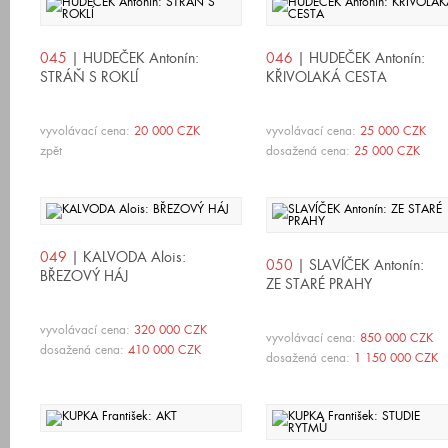
045
| HUDEČEK Antonín:
046
| HUDEČEK Antonín:
STRÁŇ S ROKLÍ
KŘIVOLAKÁ CESTA
vyvolávací cena:
20 000 CZK
vyvolávací cena:
25 000 CZK
zpět
dosažená cena:
25 000 CZK
049
| KALVODA Alois:
050
| SLAVÍČEK Antonín:
BŘEZOVÝ HÁJ
ZE STARÉ PRAHY
vyvolávací cena:
320 000 CZK
vyvolávací cena:
850 000 CZK
dosažená cena:
410 000 CZK
dosažená cena:
1 150 000 CZK