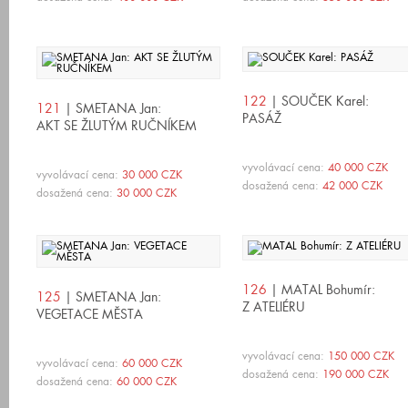
122
| SOUČEK Karel:
121
| SMETANA Jan:
PASÁŽ
AKT SE ŽLUTÝM RUČNÍKEM
vyvolávací cena:
40 000 CZK
vyvolávací cena:
30 000 CZK
dosažená cena:
42 000 CZK
dosažená cena:
30 000 CZK
126
| MATAL Bohumír:
125
| SMETANA Jan:
Z ATELIÉRU
VEGETACE MĚSTA
vyvolávací cena:
150 000 CZK
vyvolávací cena:
60 000 CZK
dosažená cena:
190 000 CZK
dosažená cena:
60 000 CZK