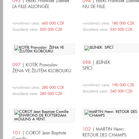
093
| EBERL František Zdeněk:
094
| EBERL František Zdeněk
LA FILLE ALLONGÉE
NU DE FILLE
vyvolávací cena:
460 000 CZK
vyvolávací cena:
180 000 CZK
dosažená cena:
500 000 CZK
dosažená cena:
330 000 CZK
098
| JELÍNEK:
097
| KOTÍK Pravoslav:
SPÍCÍ
ŽENA VE ŽLUTÉM KLOBOUKU
vyvolávací cena:
190 000 CZK
vyvolávací cena:
280 000 CZK
dosažená cena:
240 000 CZK
dosažená cena:
280 000 CZK
102
| MARTIN Henri:
101
| COROT Jean Baptiste
RETOUR DES CHAMPS
Camille: