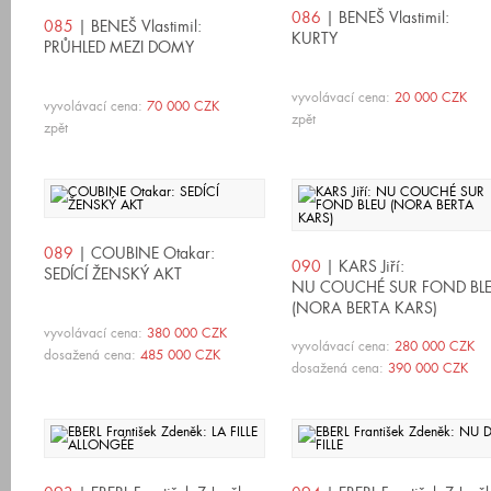
086
| BENEŠ Vlastimil:
085
| BENEŠ Vlastimil:
KURTY
PRŮHLED MEZI DOMY
vyvolávací cena:
20 000 CZK
vyvolávací cena:
70 000 CZK
zpět
zpět
089
| COUBINE Otakar:
090
| KARS Jiří:
SEDÍCÍ ŽENSKÝ AKT
NU COUCHÉ SUR FOND BL
(NORA BERTA KARS)
vyvolávací cena:
380 000 CZK
vyvolávací cena:
280 000 CZK
dosažená cena:
485 000 CZK
dosažená cena:
390 000 CZK