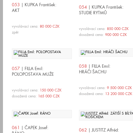
053
| KUPKA František:
054
| KUPKA František:
AKT
STUDIE RYTMŮ
vyvolávací cena:
80 000 CZK
vyvolávací cena:
850 000 CZK
zpět
dosažená cena:
900 000 CZK
058
| FILLA Emil:
057
| FILLA Emil:
HRÁČI ŠACHU
POLOPOSTAVA MUŽE
vyvolávací cena:
9 500 000 CZK
vyvolávací cena:
150 000 CZK
dosažená cena:
13 200 000 CZK
dosažená cena:
165 000 CZK
061
| ČAPEK Josef:
062
| JUSTITZ Alfréd: