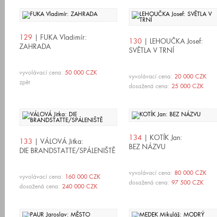
129
| FUKA Vladimír:
130
| LEHOUČKA Josef:
ZAHRADA
SVĚTLA V TRNÍ
vyvolávací cena:
50 000 CZK
vyvolávací cena:
20 000 CZK
zpět
dosažená cena:
25 000 CZK
134
| KOTÍK Jan:
133
| VÁLOVÁ Jitka:
BEZ NÁZVU
DIE BRANDSTATTE/SPÁLENIŠTĚ
vyvolávací cena:
80 000 CZK
vyvolávací cena:
160 000 CZK
dosažená cena:
97 500 CZK
dosažená cena:
240 000 CZK