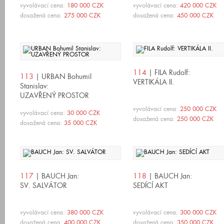
vyvolávací cena:
180 000 CZK
vyvolávací cena:
420 000 CZK
dosažená cena:
275 000 CZK
dosažená cena:
450 000 CZK
114
| FILA Rudolf:
113
| URBAN Bohumil
VERTIKÁLA II.
Stanislav:
UZAVŘENÝ PROSTOR
vyvolávací cena:
250 000 CZK
vyvolávací cena:
30 000 CZK
dosažená cena:
250 000 CZK
dosažená cena:
35 000 CZK
117
| BAUCH Jan:
118
| BAUCH Jan:
SV. SALVÁTOR
SEDÍCÍ AKT
vyvolávací cena:
380 000 CZK
vyvolávací cena:
300 000 CZK
dosažená cena:
400 000 CZK
dosažená cena:
350 000 CZK