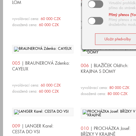
LOM
Virtuální prohlí
PINIOVÝ HÁJ
přímo do stránek
Přímý přenos (Yo
vyvolávací cena:
60 000 CZK
Přímý přenos z n
vyvolávací cena:
90 000 CZK
dražebního modu
dosažená cena:
60 000 CZK
zpět
005
| BRAUNEROVÁ Zdenka:
006
| BLAŽÍČEK Oldřich:
CAYEUX
KRAJINA S DOMY
vyvolávací cena:
60 000 CZK
vyvolávací cena:
80 000 CZK
dosažená cena:
60 000 CZK
dosažená cena:
80 000 CZK
009
| LANGER Karel:
010
| PROCHÁZKA Josef:
CESTA DO VSI
BŘÍZKY V KRAJINĚ