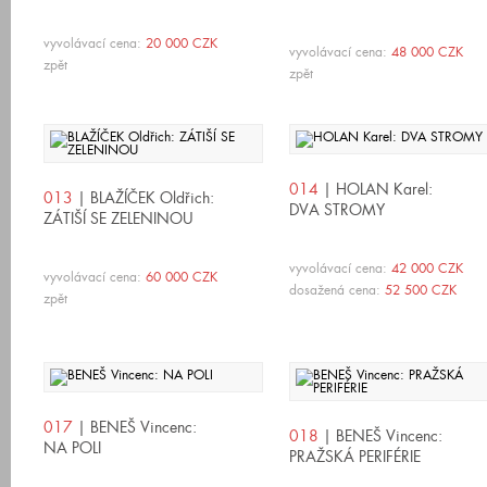
vyvolávací cena:
20 000 CZK
vyvolávací cena:
48 000 CZK
zpět
zpět
014
| HOLAN Karel:
013
| BLAŽÍČEK Oldřich:
DVA STROMY
ZÁTIŠÍ SE ZELENINOU
vyvolávací cena:
42 000 CZK
vyvolávací cena:
60 000 CZK
dosažená cena:
52 500 CZK
zpět
017
| BENEŠ Vincenc:
018
| BENEŠ Vincenc:
NA POLI
PRAŽSKÁ PERIFÉRIE