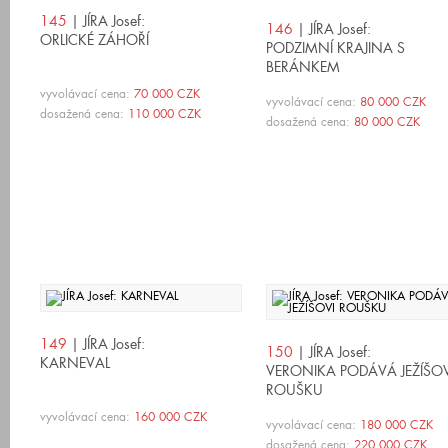
145
| JÍRA Josef:
146
| JÍRA Josef:
ORLICKÉ ZÁHOŘÍ
PODZIMNÍ KRAJINA S
BERÁNKEM
vyvolávací cena:
70 000 CZK
vyvolávací cena:
80 000 CZK
dosažená cena:
110 000 CZK
dosažená cena:
80 000 CZK
149
| JÍRA Josef:
150
| JÍRA Josef:
KARNEVAL
VERONIKA PODÁVÁ JEŽÍŠOV
ROUŠKU
vyvolávací cena:
160 000 CZK
vyvolávací cena:
180 000 CZK
dosažená cena:
220 000 CZK