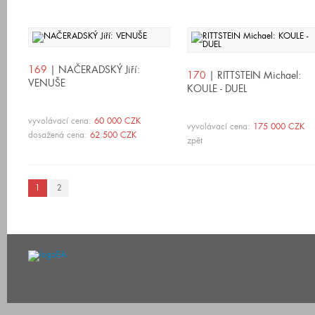
169
| NAČERADSKÝ Jiří:
170
| RITTSTEIN Michael:
VENUŠE
KOULE - DUEL
vyvolávací cena:
60 000 CZK
vyvolávací cena:
175 000 CZK
dosažená cena:
62 500 CZK
zpět
1
2