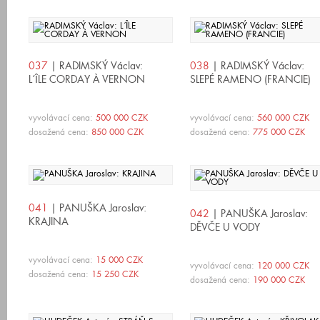
037
| RADIMSKÝ Václav:
038
| RADIMSKÝ Václav:
L´ÎLE CORDAY À VERNON
SLEPÉ RAMENO (FRANCIE)
vyvolávací cena:
500 000 CZK
vyvolávací cena:
560 000 CZK
dosažená cena:
850 000 CZK
dosažená cena:
775 000 CZK
041
| PANUŠKA Jaroslav:
042
| PANUŠKA Jaroslav:
KRAJINA
DĚVČE U VODY
vyvolávací cena:
15 000 CZK
vyvolávací cena:
120 000 CZK
dosažená cena:
15 250 CZK
dosažená cena:
190 000 CZK