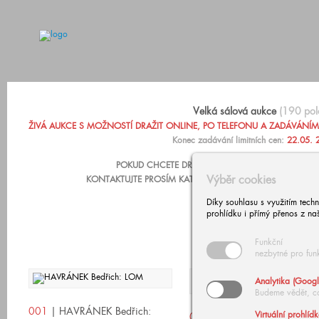
Velká sálová aukce
(190 pol
ŽIVÁ AUKCE S MOŽNOSTÍ DRAŽIT ONLINE, PO TELEFONU A ZADÁVÁNÍM LIM
Konec zadávání limitních cen:
22.05. 
POKUD CHCETE DRAŽIT PO TELEFONU NEBO ZADA
Výběr cookies
KONTAKTUJTE PROSÍM KATARÍNU ZÁRUBOVOU, +420 602
Díky souhlasu s využitím tech
prohlídku i přímý přenos z na
Funkční
nezbytné pro fun
Analytika (Googl
Budeme vědět, c
001
| HAVRÁNEK Bedřich:
Virtuální prohlíd
002
| NOWOPACKÝ Jan: