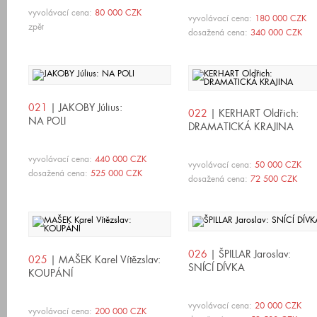
vyvolávací cena:
80 000 CZK
vyvolávací cena:
180 000 CZK
zpět
dosažená cena:
340 000 CZK
021
| JAKOBY Július:
022
| KERHART Oldřich:
NA POLI
DRAMATICKÁ KRAJINA
vyvolávací cena:
440 000 CZK
vyvolávací cena:
50 000 CZK
dosažená cena:
525 000 CZK
dosažená cena:
72 500 CZK
026
| ŠPILLAR Jaroslav:
025
| MAŠEK Karel Vítězslav:
SNÍCÍ DÍVKA
KOUPÁNÍ
vyvolávací cena:
20 000 CZK
vyvolávací cena:
200 000 CZK