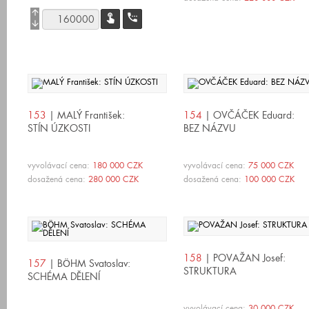
arrow_upward
touch_app
settings_phone
arrow_downward
153
| MALÝ František:
154
| OVČÁČEK Eduard:
STÍN ÚZKOSTI
BEZ NÁZVU
vyvolávací cena:
180 000 CZK
vyvolávací cena:
75 000 CZK
dosažená cena:
280 000 CZK
dosažená cena:
100 000 CZK
158
| POVAŽAN Josef:
157
| BÖHM Svatoslav:
STRUKTURA
SCHÉMA DĚLENÍ
vyvolávací cena:
30 000 CZK