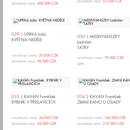
dosažená cena:
52 500 CZK
dosažená cena:
300 000 CZK
029
| UPRKA Joža:
030
| MEDNYÁNSZKY
KVĚTNÁ NEDĚLE
Ladislav:
TATRY
vyvolávací cena:
20 000 CZK
vyvolávací cena:
70 000 CZK
dosažená cena:
95 000 CZK
zpět
033
| KAVÁN František:
034
| KAVÁN František:
RYBNÍK V PŘÍSLAVICÍCH
ZIMNÍ RÁNO U OSADY
vyvolávací cena:
34 000 CZK
vyvolávací cena:
160 000 CZK
dosažená cena:
34 000 CZK
dosažená cena:
210 000 CZK