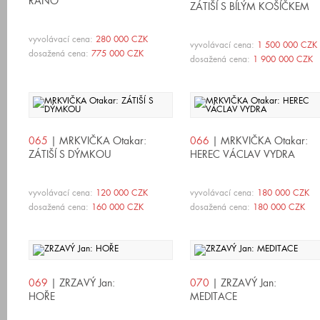
RÁNO
ZÁTIŠÍ S BÍLÝM KOŠÍČKEM
vyvolávací cena:
280 000 CZK
vyvolávací cena:
1 500 000 CZK
dosažená cena:
775 000 CZK
dosažená cena:
1 900 000 CZK
065
| MRKVIČKA Otakar:
066
| MRKVIČKA Otakar:
ZÁTIŠÍ S DÝMKOU
HEREC VÁCLAV VYDRA
vyvolávací cena:
120 000 CZK
vyvolávací cena:
180 000 CZK
dosažená cena:
160 000 CZK
dosažená cena:
180 000 CZK
069
| ZRZAVÝ Jan:
070
| ZRZAVÝ Jan:
HOŘE
MEDITACE