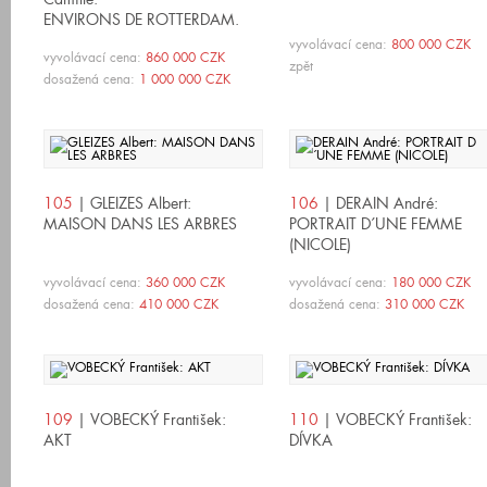
ENVIRONS DE ROTTERDAM.
MOULINS A VENT.
vyvolávací cena:
800 000 CZK
vyvolávací cena:
860 000 CZK
zpět
dosažená cena:
1 000 000 CZK
105
| GLEIZES Albert:
106
| DERAIN André:
MAISON DANS LES ARBRES
PORTRAIT D´UNE FEMME
(NICOLE)
vyvolávací cena:
360 000 CZK
vyvolávací cena:
180 000 CZK
dosažená cena:
410 000 CZK
dosažená cena:
310 000 CZK
109
| VOBECKÝ František:
110
| VOBECKÝ František:
AKT
DÍVKA