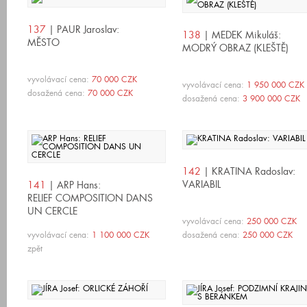
137
| PAUR Jaroslav:
138
| MEDEK Mikuláš:
MĚSTO
MODRÝ OBRAZ (KLEŠTĚ)
vyvolávací cena:
70 000 CZK
vyvolávací cena:
1 950 000 CZK
dosažená cena:
70 000 CZK
dosažená cena:
3 900 000 CZK
142
| KRATINA Radoslav:
VARIABIL
141
| ARP Hans:
RELIEF COMPOSITION DANS
UN CERCLE
vyvolávací cena:
250 000 CZK
vyvolávací cena:
1 100 000 CZK
dosažená cena:
250 000 CZK
zpět