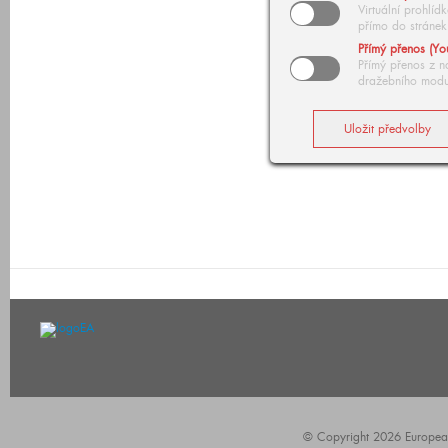
Virtuální prohlí
přímo do stránek
Přímý přenos (Yo
Přímý přenos z n
dražebního modu
© Copyright 2026 European A