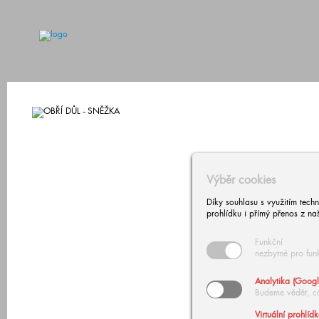
Výběr cookies
Díky souhlasu s využitím tech
prohlídku i přímý přenos z na
Funkční
nezbytné pro fun
Analytika (Googl
Budeme vědět, c
Virtuální prohlíd