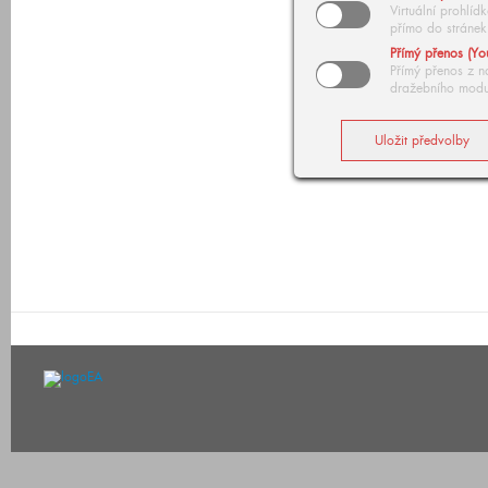
Virtuální prohlí
přímo do stránek
Přímý přenos (Yo
Přímý přenos z n
dražebního modu