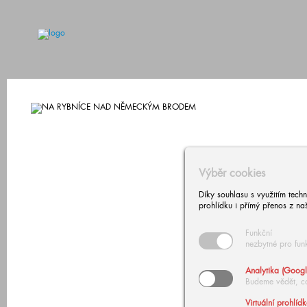
Výběr cookies
Díky souhlasu s využitím tech
prohlídku i přímý přenos z na
Funkční
nezbytné pro fun
Analytika (Googl
Budeme vědět, c
Virtuální prohlíd